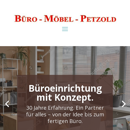
Büroeinrichtung
mit Konzept.
Büroeinrichtung
mit Konzept.
30 Jahre Erfahrung. Ein Partner
für alles – von der Idee bis zum
30 Jahre Erfahrung. Ein Partner
fertigen Büro.
für alles – von der Idee bis zum